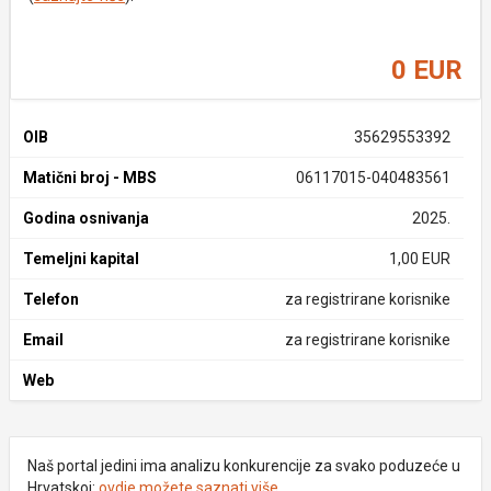
0 EUR
OIB
35629553392
Matični broj - MBS
06117015-040483561
Godina osnivanja
2025.
Temeljni kapital
1,00 EUR
Telefon
za registrirane korisnike
Email
za registrirane korisnike
Web
Naš portal jedini ima analizu konkurencije za svako poduzeće u
Hrvatskoj:
ovdje možete saznati više
.