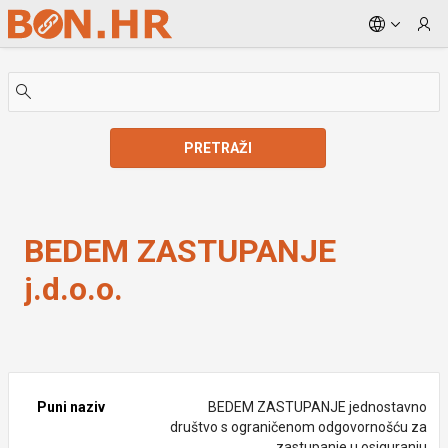
Skip to Main Content
PRETRAŽI
BEDEM ZASTUPANJE j.d.o.o.
BEDEM ZASTUPANJE
j.d.o.o.
Puni naziv
BEDEM ZASTUPANJE jednostavno
društvo s ograničenom odgovornošću za
zastupanje u osiguranju