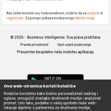
Ako želite koristiti ovu funkcionalnost, molimo da se
prijavite
ili
registrirate
. Za primjer prikaza konkurencije
kliknite ovdje
.
© 2026 - Business Intelligence. Sva prava pridržana.
Pravila privatnosti
Opći uvjeti poslovanja
Preuzmite besplatno našu mobilnu aplikaciju:
Android
iOS
Google
Play
Ova web-stranica koristi kolačiće
Kolačiće koristimo kako bismo personalizirali sadržaj i
Apple
oglase, omogućili značajke društvenih medija i analizirali
Store
promet. Isto tako, podatke o vašoj upotrebi naše web-
lokacije dijelimo s partnerima za društvene medije,