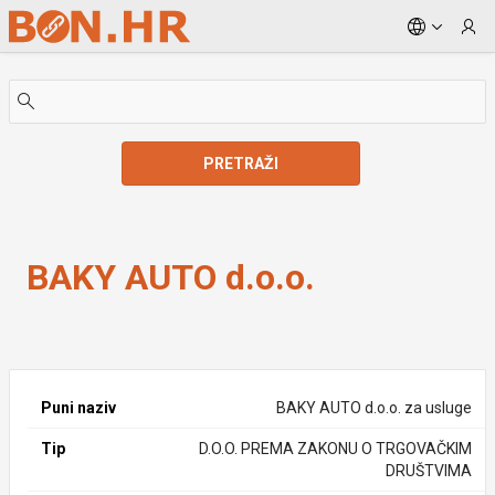
Skip to Main Content
PRETRAŽI
BAKY AUTO d.o.o.
BAKY AUTO d.o.o.
Puni naziv
BAKY AUTO d.o.o. za usluge
Tip
D.O.O. PREMA ZAKONU O TRGOVAČKIM
DRUŠTVIMA