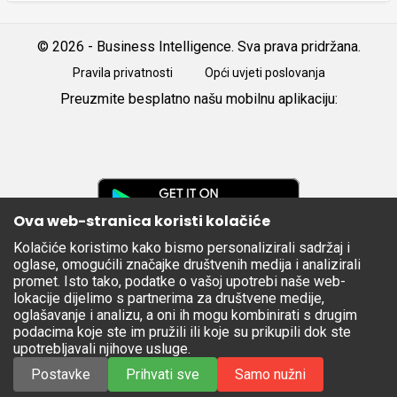
© 2026 - Business Intelligence. Sva prava pridržana.
Pravila privatnosti
Opći uvjeti poslovanja
Preuzmite besplatno našu mobilnu aplikaciju:
Android
iOS
Google
Play
Ova web-stranica koristi kolačiće
Kolačiće koristimo kako bismo personalizirali sadržaj i
Apple
oglase, omogućili značajke društvenih medija i analizirali
Store
promet. Isto tako, podatke o vašoj upotrebi naše web-
lokacije dijelimo s partnerima za društvene medije,
oglašavanje i analizu, a oni ih mogu kombinirati s drugim
podacima koje ste im pružili ili koje su prikupili dok ste
upotrebljavali njihove usluge.
Postavke
Prihvati sve
Samo nužni