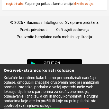
registrirate
. Za primjer prikaza konkurencije
kliknite ovdje
.
© 2026 - Business Intelligence. Sva prava pridržana.
Pravila privatnosti
Opći uvjeti poslovanja
Preuzmite besplatno našu mobilnu aplikaciju:
Android
iOS
Google
Play
Ova web-stranica koristi kolačiće
Kolačiće koristimo kako bismo personalizirali sadržaj i
Apple
oglase, omogućili značajke društvenih medija i analizirali
Store
promet. Isto tako, podatke o vašoj upotrebi naše web-
lokacije dijelimo s partnerima za društvene medije,
oglašavanje i analizu, a oni ih mogu kombinirati s drugim
podacima koje ste im pružili ili koje su prikupili dok ste
upotrebljavali njihove usluge.