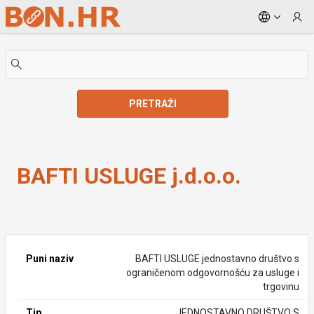
Skip to Main Content
PRETRAŽI
BAFTI USLUGE j.d.o.o.
BAFTI USLUGE j.d.o.o.
Puni naziv
BAFTI USLUGE jednostavno društvo s
ograničenom odgovornošću za usluge i
trgovinu
Tip
JEDNOSTAVNO DRUŠTVO S