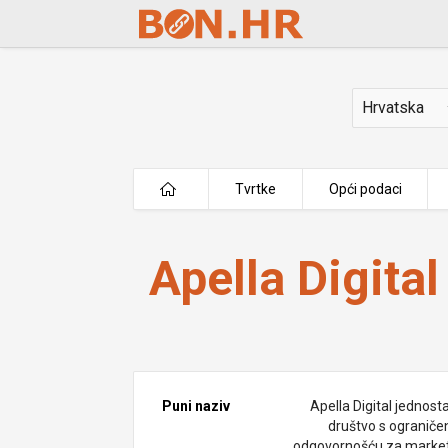
Skip to Main Content
Država
Tvrtke
Opći podaci
Apella Digital j.d.o.o.
Apella Digital 
Puni naziv
Apella Digital jednost
društvo s ogranič
odgovornošću za market