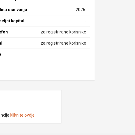
ina osnivanja
2026.
eljni kapital
-
efon
za registrirane korisnike
il
za registrirane korisnike
b
encije
kliknite ovdje
.