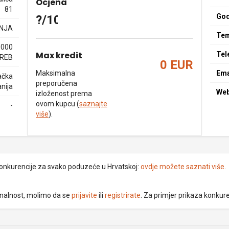
Ocjena
81
God
?/10
NJA
Tem
0000
Max kredit
Tel
REB
0 EUR
Maksimalna
Ema
ačka
preporučena
nija
We
izloženost prema
ovom kupcu (
saznajte
-
više
).
 konkurencije za svako poduzeće u Hrvatskoj:
ovdje možete saznati više
.
ionalnost, molimo da se
prijavite
ili
registrirate
. Za primjer prikaza konkur