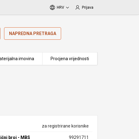
HRV
Prijava
NAPREDNA PRETRAGA
terijalna imovina
Procjena vrijednosti
za registrirane korisnike
ični broj - MBS
99291711