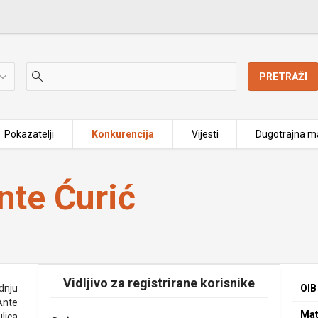
PRETRAŽI
Pokazatelji
Konkurencija
Vijesti
Dugotrajna ma
nte Ćurić
Vidljivo za registrirane korisnike
dnju
OIB
 Ante
Mat
ulica