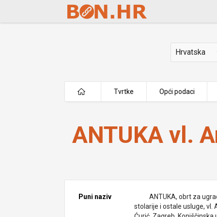
Skip to Main Content
Država
Tvrtke
Opći podaci
ANTUKA vl. Ante Ćurić
ANTUKA vl. A
Puni naziv
ANTUKA, obrt za ugra
stolarije i ostale usluge, vl.
Ćurić, Zagreb, Konjščinska 