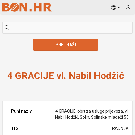
Skip to Main Content
PRETRAŽI
4 GRACIJE vl. Nabil Hodžić
4 GRACIJE vl. Nabil Hodžić
Puni naziv
4 GRACIJE, obrt za usluge prijevoza, vl.
Nabil Hodžić, Solin, Solinske mladeži 55
Tip
RADNJA