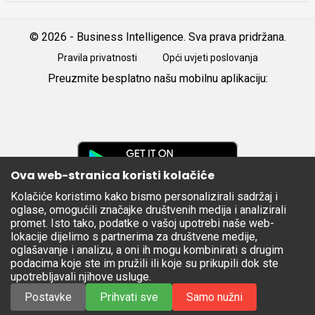
© 2026 - Business Intelligence. Sva prava pridržana.
Pravila privatnosti
Opći uvjeti poslovanja
Preuzmite besplatno našu mobilnu aplikaciju:
Android
iOS
Google
Play
Ova web-stranica koristi kolačiće
Kolačiće koristimo kako bismo personalizirali sadržaj i
Apple
oglase, omogućili značajke društvenih medija i analizirali
Store
promet. Isto tako, podatke o vašoj upotrebi naše web-
lokacije dijelimo s partnerima za društvene medije,
oglašavanje i analizu, a oni ih mogu kombinirati s drugim
podacima koje ste im pružili ili koje su prikupili dok ste
upotrebljavali njihove usluge.
Postavke
Prihvati sve
Samo nužni