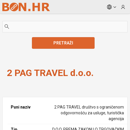
Skip to Main Content
PRETRAŽI
2 PAG TRAVEL d.o.o.
2 PAG TRAVEL d.o.o.
Puni naziv
2 PAG TRAVEL društvo s ograničenom
odgovornošću za usluge, turistička
agencija
Tip
D.O.O. PREMA ZAKONU O TRGOVAČKIM