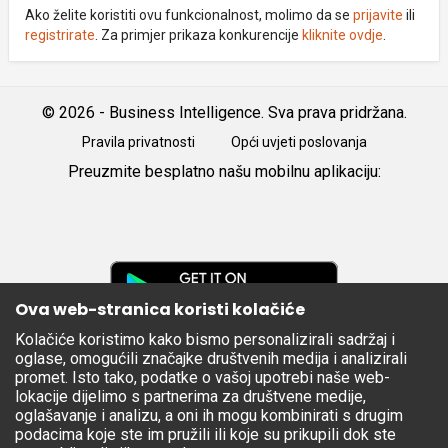
Ako želite koristiti ovu funkcionalnost, molimo da se
prijavite
ili
registrirate
. Za primjer prikaza konkurencije
kliknite ovdje
.
© 2026 - Business Intelligence. Sva prava pridržana.
Pravila privatnosti
Opći uvjeti poslovanja
Preuzmite besplatno našu mobilnu aplikaciju:
Android
iOS
Google
Play
Ova web-stranica koristi kolačiće
Kolačiće koristimo kako bismo personalizirali sadržaj i
Apple
oglase, omogućili značajke društvenih medija i analizirali
Store
promet. Isto tako, podatke o vašoj upotrebi naše web-
lokacije dijelimo s partnerima za društvene medije,
oglašavanje i analizu, a oni ih mogu kombinirati s drugim
podacima koje ste im pružili ili koje su prikupili dok ste